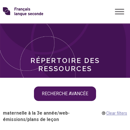
Skip
Transformons
to
THÈMES
content
le
RÔLES
français
RÉPERTOIRE DES
langue
RESSOURCES
seconde
Skip
RECHERCHE AVANCÉE
filter
navigation
maternelle à la 3e année
/
web-
Clear filters
émissions
/
plans de leçon