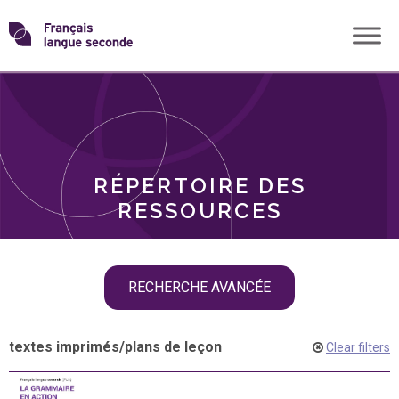
Skip
Transformons
to
THÈMES
content
le
RÔLES
français
RÉPERTOIRE DES
langue
RESSOURCES
seconde
Skip
RECHERCHE AVANCÉE
filter
navigation
textes imprimés
/
plans de leçon
Clear filters