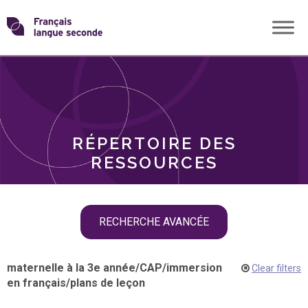
Skip
Transformons
to
THÈMES
content
le
RÔLES
français
RÉPERTOIRE DES
langue
RESSOURCES
seconde
Skip
RECHERCHE AVANCÉE
filter
navigation
maternelle à la 3e année
/
CAP
/
immersion
Clear filters
en français
/
plans de leçon