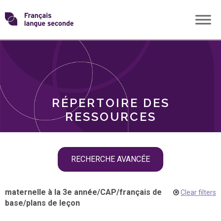
Skip
Transformons
to
THÈMES
content
le
RÔLES
français
RÉPERTOIRE DES
langue
RESSOURCES
seconde
Skip
RECHERCHE AVANCÉE
filter
navigation
maternelle à la 3e année
/
CAP
/
français de
Clear filters
base
/
plans de leçon