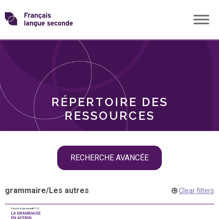
Skip
Transformons
to
THÈMES
content
le
RÔLES
français
RÉPERTOIRE DES
langue
RESSOURCES
seconde
Skip
RECHERCHE AVANCÉE
filter
navigation
grammaire
/
Les autres
Clear filters