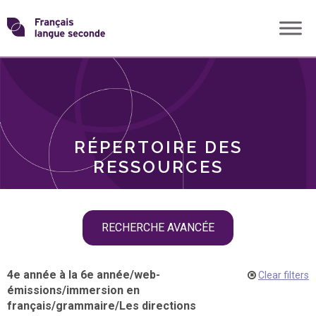
Skip
Transformons
to
THÈMES
content
le
RÔLES
français
RÉPERTOIRE DES
langue
RESSOURCES
seconde
Skip
RECHERCHE AVANCÉE
filter
navigation
4e année à la 6e année
/
web-
Clear filters
émissions
/
immersion en
français
/
grammaire
/
Les directions