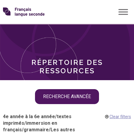
Skip
Transformons
to
THÈMES
content
le
RÔLES
français
RÉPERTOIRE DES
langue
RESSOURCES
seconde
Skip
RECHERCHE AVANCÉE
filter
navigation
4e année à la 6e année
/
textes
Clear filters
imprimés
/
immersion en
français
/
grammaire
/
Les autres