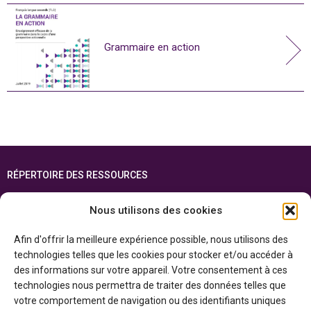
Grammaire en action
RÉPERTOIRE DES RESSOURCES
FOIRE AUX QUESTIONS
Nous utilisons des cookies
PLAN DU SITE
Afin d'offrir la meilleure expérience possible, nous utilisons des
ENGLISH
technologies telles que les cookies pour stocker et/ou accéder à
des informations sur votre appareil. Votre consentement à ces
Cette ressource est réalisée grâce au soutien financier du gouvernement de
technologies nous permettra de traiter des données telles que
l’Ontario et du gouvernement du
Canada par l’entremise du ministère du
Patrimoine canadien
votre comportement de navigation ou des identifiants uniques