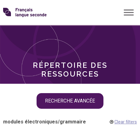
Skip
Transformons
to
THÈMES
content
le
RÔLES
français
RÉPERTOIRE DES
langue
RESSOURCES
seconde
Skip
RECHERCHE AVANCÉE
filter
navigation
modules électroniques
/
grammaire
Clear filters