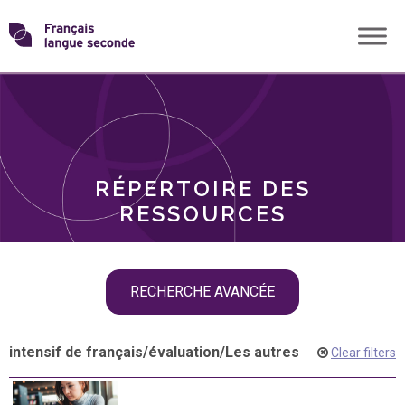
Skip
Transformons
to
THÈMES
content
le
RÔLES
français
RÉPERTOIRE DES
langue
RESSOURCES
seconde
Skip
RECHERCHE AVANCÉE
filter
navigation
intensif de français
/
évaluation
/
Les autres
Clear filters