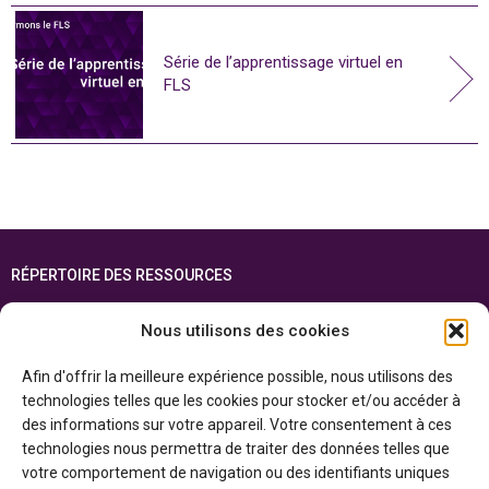
Série de l’apprentissage virtuel en
FLS
RÉPERTOIRE DES RESSOURCES
FOIRE AUX QUESTIONS
Nous utilisons des cookies
PLAN DU SITE
Afin d'offrir la meilleure expérience possible, nous utilisons des
ENGLISH
technologies telles que les cookies pour stocker et/ou accéder à
des informations sur votre appareil. Votre consentement à ces
Cette ressource est réalisée grâce au soutien financier du gouvernement de
technologies nous permettra de traiter des données telles que
l’Ontario et du gouvernement du
Canada par l’entremise du ministère du
Patrimoine canadien
votre comportement de navigation ou des identifiants uniques