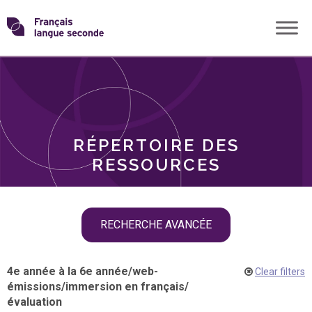
Skip
Transformons
to
THÈMES
content
le
RÔLES
français
RÉPERTOIRE DES
langue
RESSOURCES
seconde
Skip
RECHERCHE AVANCÉE
filter
navigation
4e année à la 6e année
/
web-
Clear filters
émissions
/
immersion en français
/
évaluation