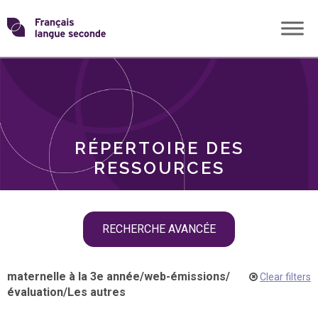
Skip
Transformons
to
THÈMES
content
le
RÔLES
français
RÉPERTOIRE DES
langue
RESSOURCES
seconde
Skip
RECHERCHE AVANCÉE
filter
navigation
maternelle à la 3e année
/
web-émissions
/
Clear filters
évaluation
/
Les autres