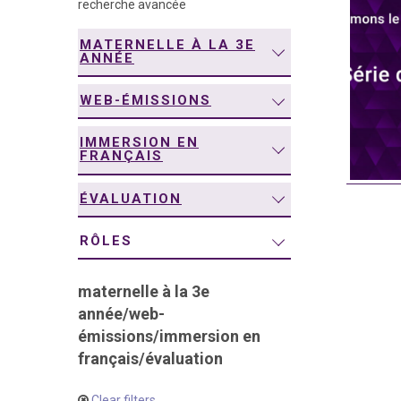
recherche avancée
navigation
MATERNELLE À LA 3E
ANNÉE
WEB-ÉMISSIONS
IMMERSION EN
FRANÇAIS
ÉVALUATION
RÔLES
maternelle à la 3e
année
/
web-
émissions
/
immersion en
français
/
évaluation
Clear filters