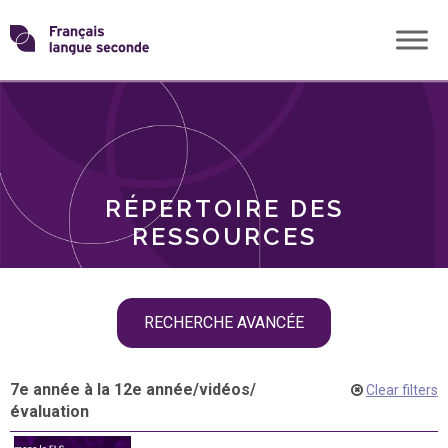
Skip
Transformons
to
THÈMES
content
le
RÔLES
français
RÉPERTOIRE DES
langue
RESSOURCES
seconde
Skip
RECHERCHE AVANCÉE
filter
navigation
7e année à la 12e année
/
vidéos
/
Clear filters
évaluation