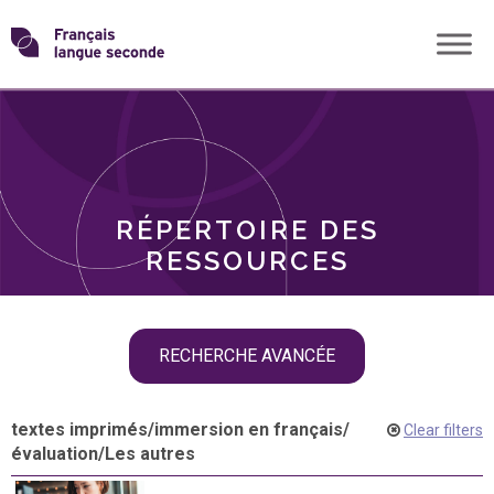
Skip
Transformons
to
THÈMES
content
le
RÔLES
français
RÉPERTOIRE DES
langue
RESSOURCES
seconde
Skip
RECHERCHE AVANCÉE
filter
navigation
textes imprimés
/
immersion en français
/
Clear filters
évaluation
/
Les autres