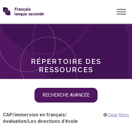
Skip
Transformons
to
THÈMES
content
le
RÔLES
français
RÉPERTOIRE DES
langue
RESSOURCES
seconde
Skip
RECHERCHE AVANCÉE
filter
navigation
CAP
/
immersion en français
/
Clear filters
évaluation
/
Les directions d'école