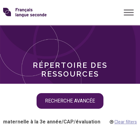
Skip
Transformons
to
THÈMES
content
le
RÔLES
français
RÉPERTOIRE DES
langue
RESSOURCES
seconde
Skip
RECHERCHE AVANCÉE
filter
navigation
maternelle à la 3e année
/
CAP
/
évaluation
Clear filters