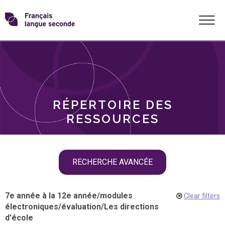
Skip
Transformons
to
THÈMES
content
le
RÔLES
français
RÉPERTOIRE DES
langue
RESSOURCES
seconde
Skip
RECHERCHE AVANCÉE
filter
navigation
7e année à la 12e année
/
modules
Clear filters
électroniques
/
évaluation
/
Les directions
d'école