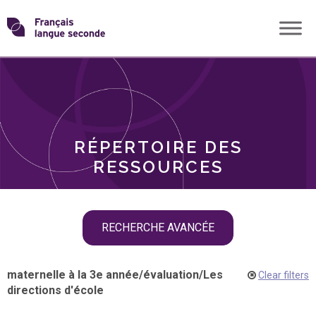
Skip
Transformons
to
THÈMES
content
le
RÔLES
français
RÉPERTOIRE DES
langue
RESSOURCES
seconde
Skip
RECHERCHE AVANCÉE
filter
navigation
maternelle à la 3e année
/
évaluation
/
Les
Clear filters
directions d'école