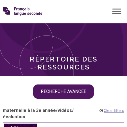
Skip
Transformons
to
THÈMES
content
le
RÔLES
français
RÉPERTOIRE DES
langue
RESSOURCES
seconde
Skip
RECHERCHE AVANCÉE
filter
navigation
maternelle à la 3e année
/
vidéos
/
Clear filters
évaluation