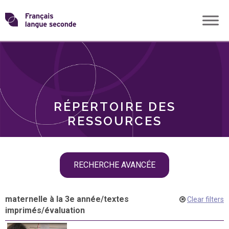
Skip
Transformons
to
THÈMES
content
le
RÔLES
français
RÉPERTOIRE DES
langue
RESSOURCES
seconde
Skip
RECHERCHE AVANCÉE
filter
navigation
maternelle à la 3e année
/
textes
Clear filters
imprimés
/
évaluation