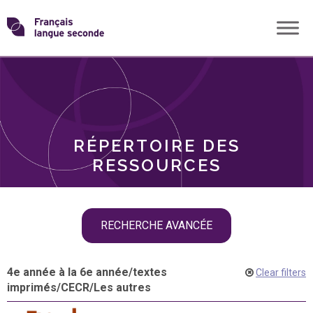
Skip
Transformons
to
THÈMES
content
le
RÔLES
français
RÉPERTOIRE DES
langue
RESSOURCES
seconde
Skip
RECHERCHE AVANCÉE
filter
navigation
4e année à la 6e année
/
textes
Clear filters
imprimés
/
CECR
/
Les autres