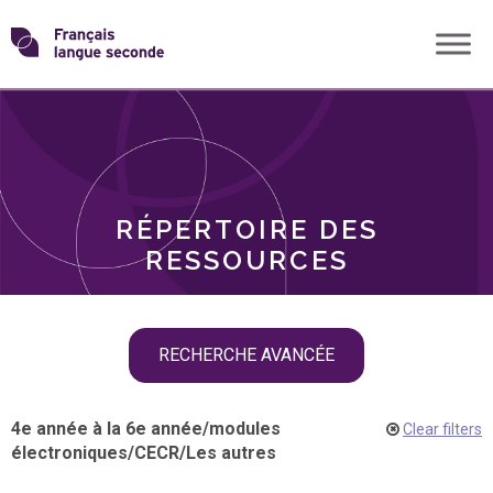
Skip
Transformons
to
THÈMES
content
le
RÔLES
français
RÉPERTOIRE DES
langue
RESSOURCES
seconde
Skip
RECHERCHE AVANCÉE
filter
navigation
4e année à la 6e année
/
modules
Clear filters
électroniques
/
CECR
/
Les autres