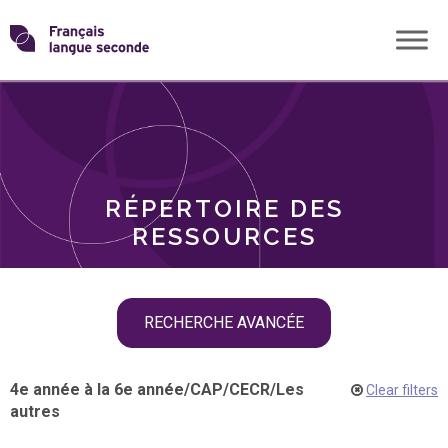
Skip
Transformons
to
THÈMES
content
le
RÔLES
français
RÉPERTOIRE DES
langue
RESSOURCES
seconde
Skip
RECHERCHE AVANCÉE
filter
navigation
4e année à la 6e année
/
CAP
/
CECR
/
Les
Clear filters
autres