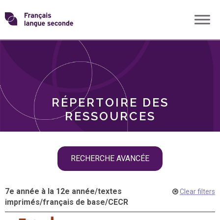
Skip
Transformons
to
THÈMES
content
le
RÔLES
français
RÉPERTOIRE DES
langue
RESSOURCES
seconde
Skip
RECHERCHE AVANCÉE
filter
navigation
7e année à la 12e année
/
textes
Clear filters
imprimés
/
français de base
/
CECR