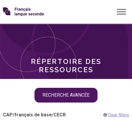
Skip
Transformons
to
THÈMES
content
le
RÔLES
français
RÉPERTOIRE DES
langue
RESSOURCES
seconde
Skip
RECHERCHE AVANCÉE
filter
navigation
CAP
/
français de base
/
CECR
Clear filters