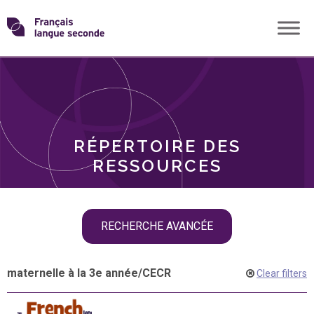
Skip
Transformons
to
THÈMES
content
le
RÔLES
français
RÉPERTOIRE DES
langue
RESSOURCES
seconde
Skip
RECHERCHE AVANCÉE
filter
navigation
maternelle à la 3e année
/
CECR
Clear filters