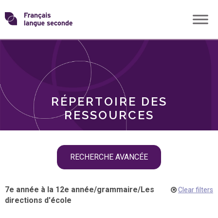
Skip
Transformons
to
THÈMES
content
le
RÔLES
français
RÉPERTOIRE DES
langue
RESSOURCES
seconde
Skip
RECHERCHE AVANCÉE
filter
navigation
7e année à la 12e année
/
grammaire
/
Les
Clear filters
directions d'école