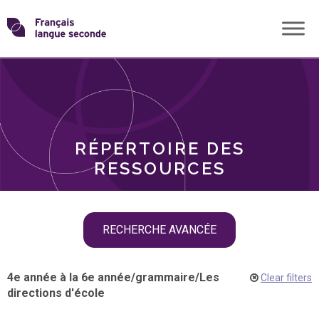
Skip
Transformons
to
THÈMES
content
le
RÔLES
français
RÉPERTOIRE DES
langue
RESSOURCES
seconde
Skip
RECHERCHE AVANCÉE
filter
navigation
4e année à la 6e année
/
grammaire
/
Les
Clear filters
directions d'école