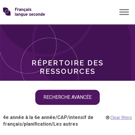
Skip
Transformons
to
THÈMES
content
le
RÔLES
français
RÉPERTOIRE DES
langue
RESSOURCES
seconde
Skip
RECHERCHE AVANCÉE
filter
navigation
4e année à la 6e année
/
CAP
/
intensif de
Clear filters
français
/
planification
/
Les autres