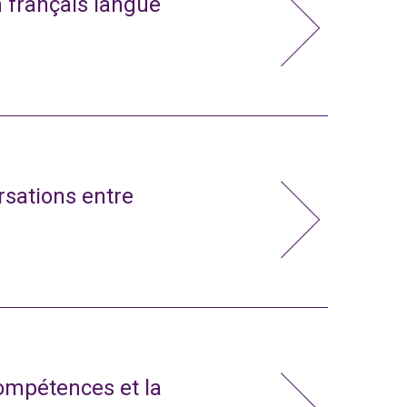
n français langue
rsations entre
compétences et la