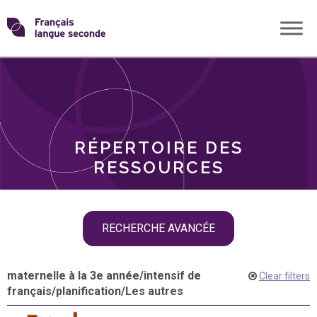
Skip
Transformons
to
THÈMES
content
le
RÔLES
français
RÉPERTOIRE DES
langue
RESSOURCES
seconde
Skip
RECHERCHE AVANCÉE
filter
navigation
maternelle à la 3e année
/
intensif de
Clear filters
français
/
planification
/
Les autres