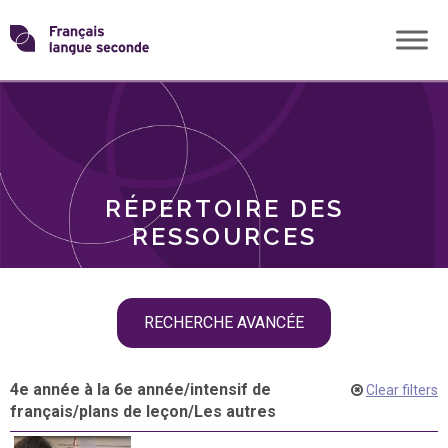
Skip
Transformons
to
THÈMES
content
le
RÔLES
français
RÉPERTOIRE DES
langue
RESSOURCES
seconde
Skip
RECHERCHE AVANCÉE
filter
navigation
4e année à la 6e année
/
intensif de
Clear filters
français
/
plans de leçon
/
Les autres