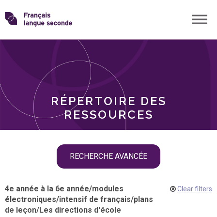
Skip
Transformons
to
THÈMES
content
le
RÔLES
français
RÉPERTOIRE DES
langue
RESSOURCES
seconde
Skip
RECHERCHE AVANCÉE
filter
navigation
4e année à la 6e année
/
modules
Clear filters
électroniques
/
intensif de français
/
plans
de leçon
/
Les directions d'école