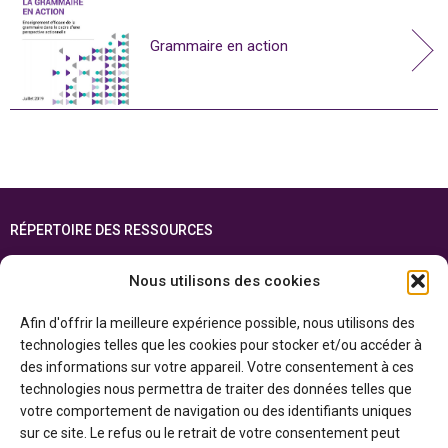
Grammaire en action
RÉPERTOIRE DES RESSOURCES
FOIRE AUX QUESTIONS
Nous utilisons des cookies
PLAN DU SITE
Afin d'offrir la meilleure expérience possible, nous utilisons des
ENGLISH
technologies telles que les cookies pour stocker et/ou accéder à
des informations sur votre appareil. Votre consentement à ces
Cette ressource est réalisée grâce au soutien financier du gouvernement de
technologies nous permettra de traiter des données telles que
l’Ontario et du gouvernement du
Canada par l’entremise du ministère du
Patrimoine canadien
votre comportement de navigation ou des identifiants uniques
sur ce site. Le refus ou le retrait de votre consentement peut