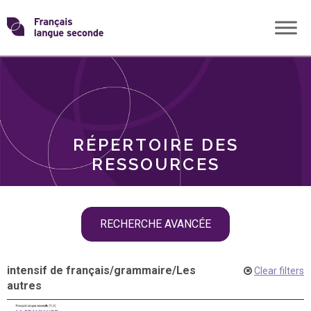
Skip
Transformons
to
THÈMES
content
le
RÔLES
français
RÉPERTOIRE DES
langue
RESSOURCES
seconde
Skip
RECHERCHE AVANCÉE
filter
navigation
intensif de français
/
grammaire
/
Les
Clear filters
autres