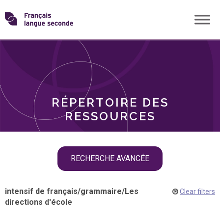
Skip
Transformons
to
THÈMES
content
le
RÔLES
français
RÉPERTOIRE DES
langue
RESSOURCES
seconde
Skip
RECHERCHE AVANCÉE
filter
navigation
intensif de français
/
grammaire
/
Les
Clear filters
directions d'école