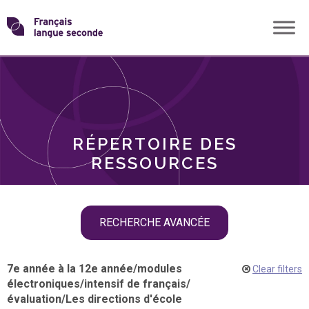
Skip
Transformons
to
THÈMES
content
le
RÔLES
français
RÉPERTOIRE DES
langue
RESSOURCES
seconde
Skip
RECHERCHE AVANCÉE
filter
navigation
7e année à la 12e année
/
modules
Clear filters
électroniques
/
intensif de français
/
évaluation
/
Les directions d'école