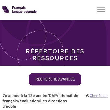
Skip
Transformons
to
THÈMES
content
le
RÔLES
français
RÉPERTOIRE DES
langue
RESSOURCES
seconde
Skip
RECHERCHE AVANCÉE
filter
navigation
7e année à la 12e année
/
CAP
/
intensif de
Clear filters
français
/
évaluation
/
Les directions
d'école