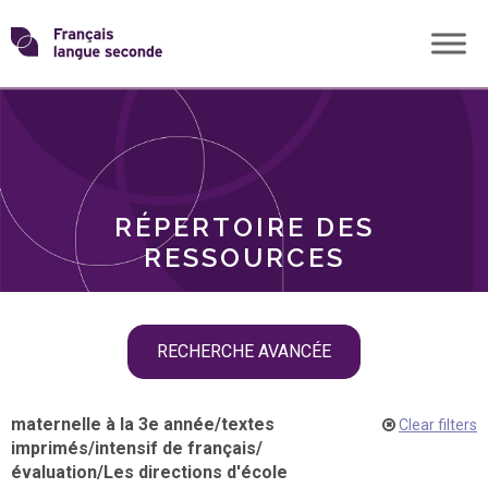
Skip
Transformons
to
THÈMES
content
le
RÔLES
français
RÉPERTOIRE DES
langue
RESSOURCES
seconde
Skip
RECHERCHE AVANCÉE
filter
navigation
maternelle à la 3e année
/
textes
Clear filters
imprimés
/
intensif de français
/
évaluation
/
Les directions d'école