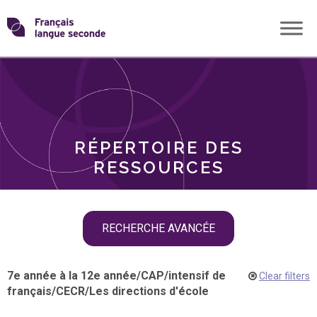
Skip
Transformons
to
THÈMES
content
le
RÔLES
français
RÉPERTOIRE DES
langue
RESSOURCES
seconde
Skip
RECHERCHE AVANCÉE
filter
navigation
7e année à la 12e année
/
CAP
/
intensif de
Clear filters
français
/
CECR
/
Les directions d'école