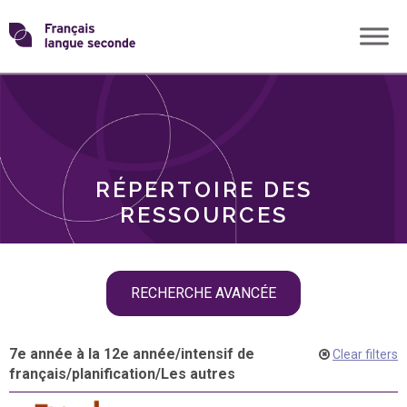
Skip
Transformons
to
THÈMES
content
le
RÔLES
français
RÉPERTOIRE DES
langue
RESSOURCES
seconde
Skip
RECHERCHE AVANCÉE
filter
navigation
7e année à la 12e année
/
intensif de
Clear filters
français
/
planification
/
Les autres