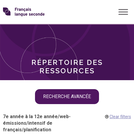
Skip
Transformons
to
THÈMES
content
le
RÔLES
français
RÉPERTOIRE DES
langue
RESSOURCES
seconde
Skip
RECHERCHE AVANCÉE
filter
navigation
7e année à la 12e année
/
web-
Clear filters
émissions
/
intensif de
français
/
planification