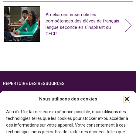
Améliorons ensemble les
compétences des élèves de français
langue seconde en s’inspirant du
CECR
RÉPERTOIRE DES RESSOURCES
FOIRE AUX QUESTIONS
Nous utilisons des cookies
PLAN DU SITE
Afin d'offrir la meilleure expérience possible, nous utilisons des
ENGLISH
technologies telles que les cookies pour stocker et/ou accéder à
des informations sur votre appareil. Votre consentement à ces
Cette ressource est réalisée grâce au soutien financier du gouvernement de
technologies nous permettra de traiter des données telles que
l’Ontario et du gouvernement du
Canada par l’entremise du ministère du