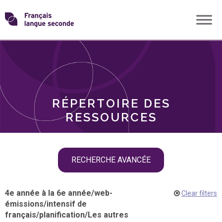
Skip
Transformons
to
THÈMES
content
le
RÔLES
français
RÉPERTOIRE DES
langue
RESSOURCES
seconde
Skip
RECHERCHE AVANCÉE
filter
navigation
4e année à la 6e année
/
web-
Clear filters
émissions
/
intensif de
français
/
planification
/
Les autres