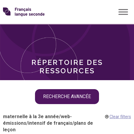
Skip
Transformons
to
THÈMES
content
le
RÔLES
français
RÉPERTOIRE DES
langue
RESSOURCES
seconde
Skip
RECHERCHE AVANCÉE
filter
navigation
maternelle à la 3e année
/
web-
Clear filters
émissions
/
intensif de français
/
plans de
leçon