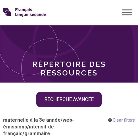
Skip
Transformons
to
THÈMES
content
le
RÔLES
français
RÉPERTOIRE DES
langue
RESSOURCES
seconde
Skip
RECHERCHE AVANCÉE
filter
navigation
maternelle à la 3e année
/
web-
Clear filters
émissions
/
intensif de
français
/
grammaire