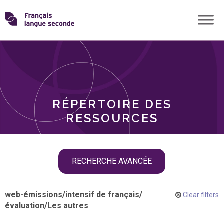
Skip
Transformons
to
THÈMES
content
le
RÔLES
français
RÉPERTOIRE DES
langue
RESSOURCES
seconde
Skip
RECHERCHE AVANCÉE
filter
navigation
web-émissions
/
intensif de français
/
Clear filters
évaluation
/
Les autres