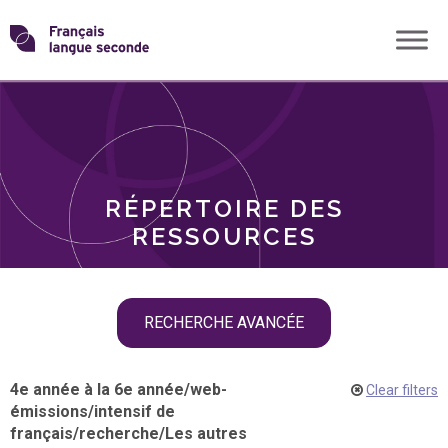
Skip
Transformons
to
THÈMES
content
le
RÔLES
français
RÉPERTOIRE DES
langue
RESSOURCES
seconde
Skip
RECHERCHE AVANCÉE
filter
navigation
4e année à la 6e année
/
web-
Clear filters
émissions
/
intensif de
français
/
recherche
/
Les autres