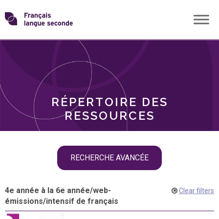
Skip
Transformons
to
THÈMES
content
le
RÔLES
français
RÉPERTOIRE DES
langue
RESSOURCES
seconde
Skip
RECHERCHE AVANCÉE
filter
navigation
4e année à la 6e année
/
web-
Clear filters
émissions
/
intensif de français