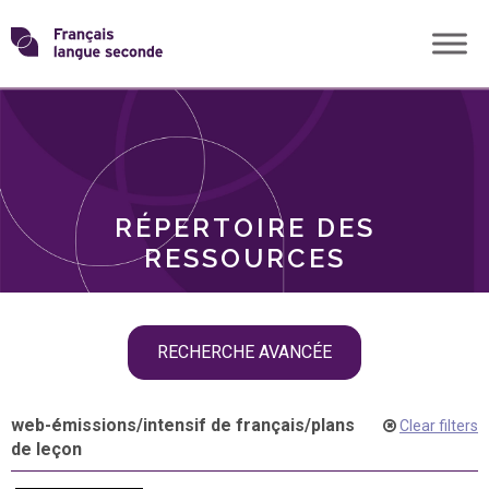
Skip
Transformons
to
THÈMES
content
le
RÔLES
français
RÉPERTOIRE DES
langue
RESSOURCES
seconde
Skip
RECHERCHE AVANCÉE
filter
navigation
web-émissions
/
intensif de français
/
plans
Clear filters
de leçon