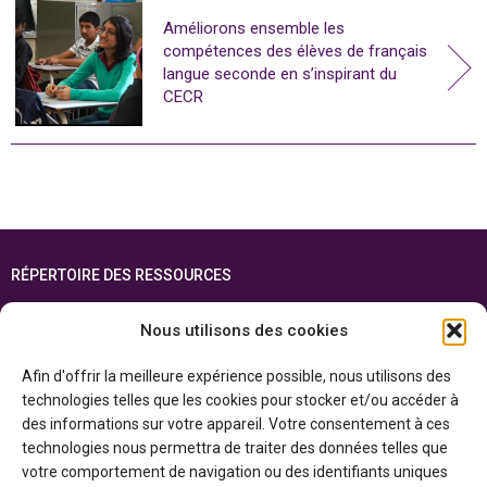
Améliorons ensemble les
compétences des élèves de français
langue seconde en s’inspirant du
CECR
RÉPERTOIRE DES RESSOURCES
FOIRE AUX QUESTIONS
Nous utilisons des cookies
PLAN DU SITE
Afin d'offrir la meilleure expérience possible, nous utilisons des
ENGLISH
technologies telles que les cookies pour stocker et/ou accéder à
des informations sur votre appareil. Votre consentement à ces
Cette ressource est réalisée grâce au soutien financier du gouvernement de
technologies nous permettra de traiter des données telles que
l’Ontario et du gouvernement du
Canada par l’entremise du ministère du
Patrimoine canadien
votre comportement de navigation ou des identifiants uniques