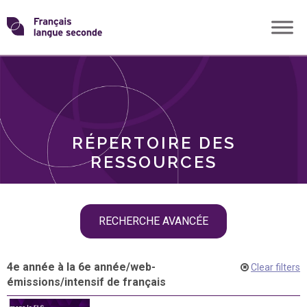
Skip
Transformons
to
THÈMES
content
le
RÔLES
français
RÉPERTOIRE DES
langue
RESSOURCES
seconde
Skip
RECHERCHE AVANCÉE
filter
navigation
4e année à la 6e année
/
web-
Clear filters
émissions
/
intensif de français