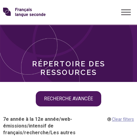
Skip
Transformons
to
THÈMES
content
le
RÔLES
français
RÉPERTOIRE DES
langue
RESSOURCES
seconde
Skip
RECHERCHE AVANCÉE
filter
navigation
7e année à la 12e année
/
web-
Clear filters
émissions
/
intensif de
français
/
recherche
/
Les autres